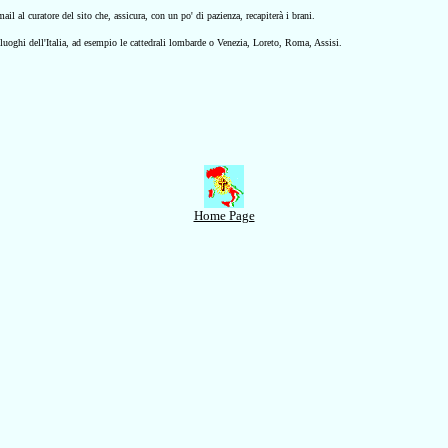
il al curatore del sito che, assicura, con un po' di pazienza, recapiterà i brani.
i luoghi dell'Italia, ad esempio le cattedrali lombarde o Venezia, Loreto, Roma, Assisi.
Home Page