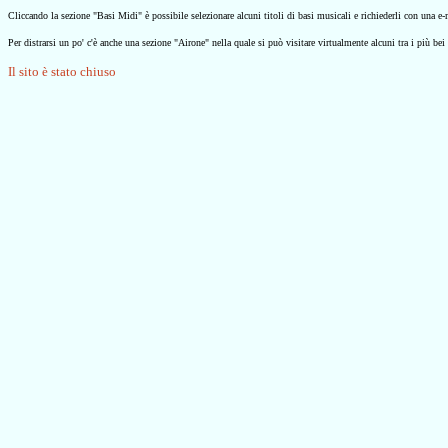
Cliccando la sezione "Basi Midi" è possibile selezionare alcuni titoli di basi musicali e richiederli con una e-ma
Per distrarsi un po' c'è anche una sezione "Airone" nella quale si può visitare virtualmente alcuni tra i più be
Il sito è stato chiuso