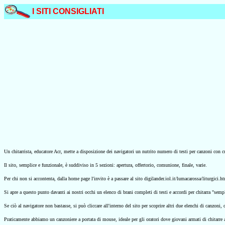
I SITI CONSIGLIATI
Un chitarrista, educatore Acr, mette a disposizione dei navigatori un nutrito numero di testi per canzoni con 
Il sito, semplice e funzionale, è suddiviso in 5 sezioni: apertura, offertorio, comunione, finale, varie.
Per chi non si accontenta, dalla home page l'invito è a passare al sito
digilander.iol.it/lumacarossa/liturgici.h
Si apre a questo punto davanti ai nostri occhi un elenco di brani completi di testi e accordi per chitarra "sempli
Se ciò al navigatore non bastasse, si può cliccare all'interno del sito per scoprire altri due elenchi di canzoni, 
Praticamente abbiamo un canzoniere a portata di mouse, ideale per gli oratori dove giovani armati di chitarre 