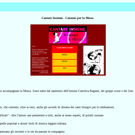
Cantare Insieme - Canzoni per la Messa
cui accompagnare la Messa. Sono tratte dal repertorio dell'Azione Cattolica Ragazzi, dei gruppi scout e dei Gen.
tm
, che contiene, oltre ai testi, anche gli accordi di chitarra dei canti liturgici per le celebrazioni.
ficati" - dice l'autore -per permettere a tutti, anche ai meno esperti, di poterli suonare.
quelle popolari e alcuni titoli di musica leggera italiana.
animano gli incontri o le ore da passare in compagnia.