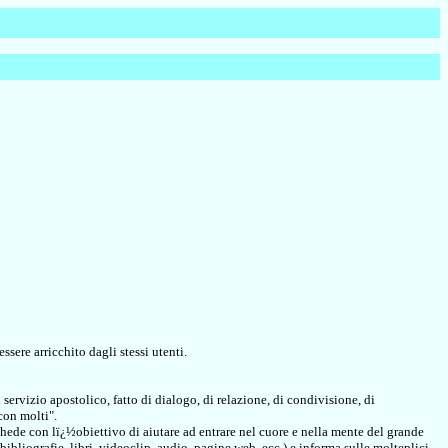
ssere arricchito dagli stessi utenti.
ervizio apostolico, fatto di dialogo, di relazione, di condivisione, di
con molti".
de con lï¿½obiettivo di aiutare ad entrare nel cuore e nella mente del grande
ibliografie, libri, videoclip, audio, pagine web, ecc.) e informa sulle molteplici