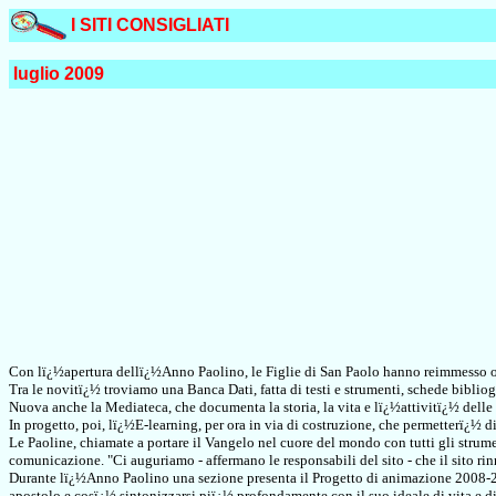
I SITI CONSIGLIATI
luglio 2009
Con lï¿½apertura dellï¿½Anno Paolino, le Figlie di San Paolo hanno reimmesso on
Tra le novitï¿½ troviamo una Banca Dati, fatta di testi e strumenti, schede bibliogr
Nuova anche la Mediateca, che documenta la storia, la vita e lï¿½attivitï¿½ delle 
In progetto, poi, lï¿½E-learning, per ora in via di costruzione, che permetterï¿½ d
Le Paoline, chiamate a portare il Vangelo nel cuore del mondo con tutti gli strumen
comunicazione. "Ci auguriamo - affermano le responsabili del sito - che il sito r
Durante lï¿½Anno Paolino una sezione presenta il Progetto di animazione 2008-20
apostolo e cosï¿½ sintonizzarsi piï¿½ profondamente con il suo ideale di vita e di 