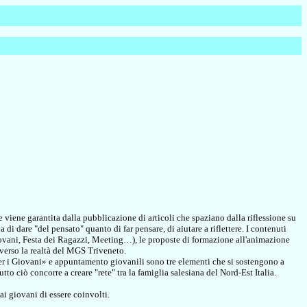
 viene garantita dalla pubblicazione di articoli che spaziano dalla riflessione su
 di dare "del pensato" quanto di far pensare, di aiutare a riflettere. I contenuti
iovani, Festa dei Ragazzi, Meeting…), le proposte di formazione all'animazione
 verso la realtà del MGS Triveneto.
i per i Giovani» e appuntamento giovanili sono tre elementi che si sostengono a
o ciò concorre a creare "rete" tra la famiglia salesiana del Nord-Est Italia.
ai giovani di essere coinvolti.