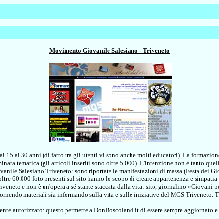
Movimento Giovanile Salesiano - Triveneto
15 ai 30 anni (di fatto tra gli utenti vi sono anche molti educatori). La formazione
nata tematica (gli articoli inseriti sono oltre 5.000). L'intenzione non è tanto quella
anile Salesiano Triveneto: sono riportate le manifestazioni di massa (Festa dei G
ltre 60.000 foto presenti sul sito hanno lo scopo di creare appartenenza e simpatia
 Triveneto e non è un'opera a sé stante staccata dalla vita: sito, giornalino «Giovan
ornendo materiali sia informando sulla vita e sulle iniziative del MGS Triveneto. Tutt
utente autorizzato: questo permette a DonBoscoland.it di essere sempre aggiornato e 