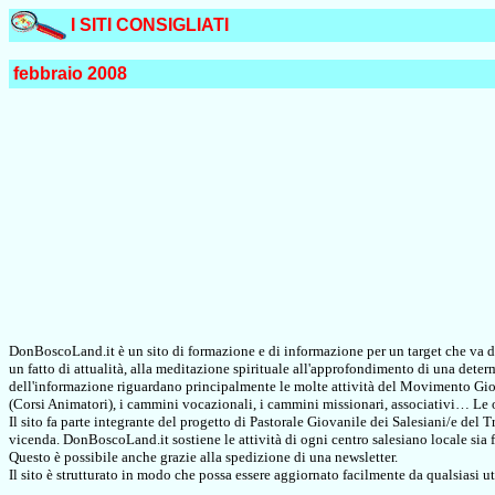
I SITI CONSIGLIATI
febbraio 2008
DonBoscoLand.it è un sito di formazione e di informazione per un target che va dai 
un fatto di attualità, alla meditazione spirituale all'approfondimento di una determi
dell'informazione riguardano principalmente le molte attività del Movimento Giov
(Corsi Animatori), i cammini vocazionali, i cammini missionari, associativi… Le o
Il sito fa parte integrante del progetto di Pastorale Giovanile dei Salesiani/e del
vicenda. DonBoscoLand.it sostiene le attività di ogni centro salesiano locale sia f
Questo è possibile anche grazie alla spedizione di una newsletter.
Il sito è strutturato in modo che possa essere aggiornato facilmente da qualsiasi 