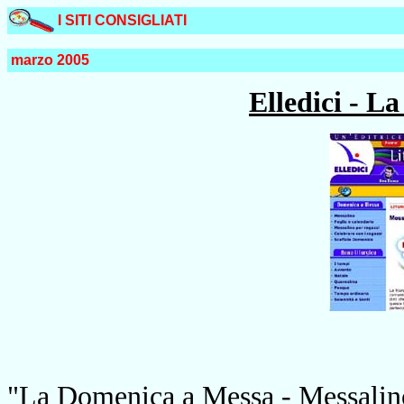
I SITI CONSIGLIATI
marzo 2005
Elledici - L
"La Domenica a Messa - Messalino 