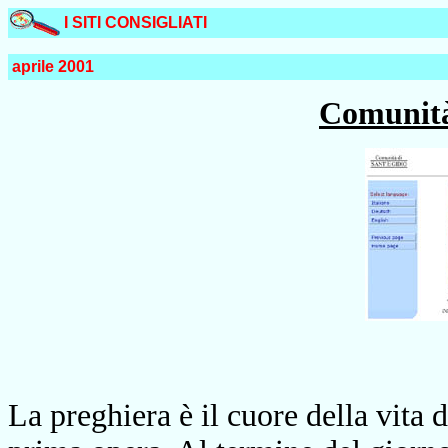
I SITI CONSIGLIATI
aprile 2001
Comunità
La preghiera è il cuore della vita 