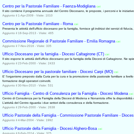
Centro per la Pastorale Familiare - Faenza-Modigliana
cei
0627
Il sito contiene il programma annuale del Centro Diocesano, le proposte, i percorsi e le iniziative
Aggiunto il 1-Apr-2009 - Visite: 1010
Centro per la Pastorale Familiare - Roma
cei
0627
Presenta le attività dell'ufficio diocesano per la famiglia, fornisce gli indirizzi dei servizi di fiducia
Aggiunto il 18-Sep-2013 - Visite: 465
Commissione Regionale di Pastorale Familiare - Emilia Romagna
cei
0627
Aggiunto il 7-Nov-2016 - Visite: 335
Ufficio Diocesano per la famiglia - Diocesi Caltagirone (CT)
cei
0627
Il sito espone le attività dell'ufficio diocesano per la famiglia della Diocesi di Caltagirone. Ne spie
Aggiunto il 23-Feb-2000 - Visite: 2433
Ufficio Diocesano per la pastorale familiare - Diocesi Carpi (MO)
cei
0627
E' l'organismo preposto dalla Curia per la cura e la promozione della pastorale familiare a livello 
formazione degli operatori coinvolti.
Aggiunto il 30-Nov-2010 - Visite: 531
Ufficio Famiglia - Centro di Consulenza per la Famiglia - Diocesi Modena
cei
Centro di Consulenza per la Famiglia della Diocesi di Modena e Nonantola offre la disponibilità de
L’attività del Centro riguarda i due settori della consulenza e della formazione.
Aggiunto il 29-Feb-2000 - Visite: 2638
Ufficio Pastorale della Famiglia - Commissione Pastorale Familiare - Diocesi
Aggiunto il 4-Mar-2004 - Visite: 1992
Ufficio Pastorale della Famiglia - Diocesi Alghero-Bosa
cei
0627
Aggiunto il 6-Feb-2014 - Visite: 325