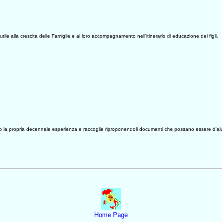
utile alla crescita delle Famiglie e al loro accompagnamento nell'itinerario di educazione dei figli.
ando la propria decennale esperienza e raccoglie riproponendoli documenti che possano essere d'aiut
0627
Home Page