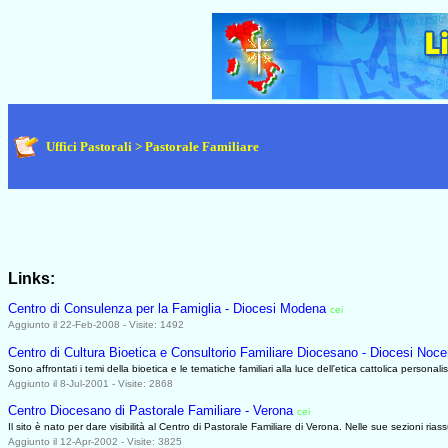
Uffici Pastorali > Pastorale Familiare
Links:
Centro di Consulenza per la Famiglia - Diocesi Modena
cei
0627
Aggiunto il 22-Feb-2008 - Visite: 1492
Centro di Cultura Bioetica e Consultorio Familiare Diocesano - Diocesi Noc
Sono affrontati i temi della bioetica e le tematiche familiari alla luce dell'etica cattolica persona
Aggiunto il 8-Jul-2001 - Visite: 2868
Centro Diocesano di Pastorale Familiare - Verona
cei
0627
Il sito è nato per dare visibilità al Centro di Pastorale Familiare di Verona. Nelle sue sezioni ria
Aggiunto il 12-Apr-2002 - Visite: 3825