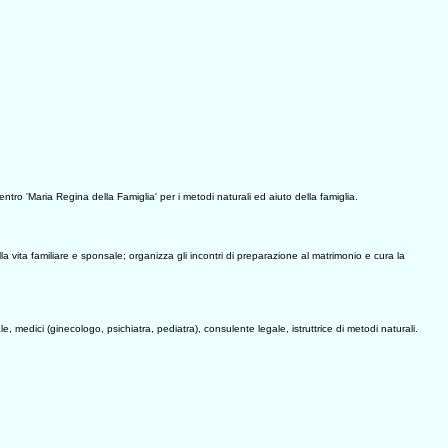
 centro 'Maria Regina della Famiglia' per i metodi naturali ed aiuto della famiglia.
lla vita familiare e sponsale; organizza gli incontri di preparazione al matrimonio e cura la
 medici (ginecologo, psichiatra, pediatra), consulente legale, istruttrice di metodi naturali.