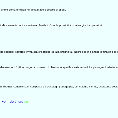
 svolte per la formazione di fidanzati e coppie di sposi.
, indica associazioni e movimenti familiari. Offre la possibilità di interagire tra operatori.
ga i principi ispiratori, invita alla riflessione ed alla preghiera. Inoltre espone anche le finalità del
diocesano. L'Ufficio progetta momenti di riflessione specifica sulle tematiche più urgenti relative a
0634
ll’èquipe consultoriale, composta da psicologi, pedagogisti, consulente morale, assistente sociale,
 Forlì-Bertinoro
cei
0628