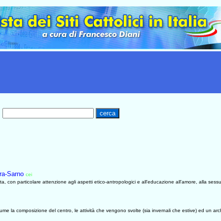
era-Sarno
cei
0633
lista, con particolare attenzione agli aspetti etico-antropologici e all'educazione all'amore, alla ses
ssume la composizione del centro, le attività che vengono svolte (sia invernali che estive) ed un arch