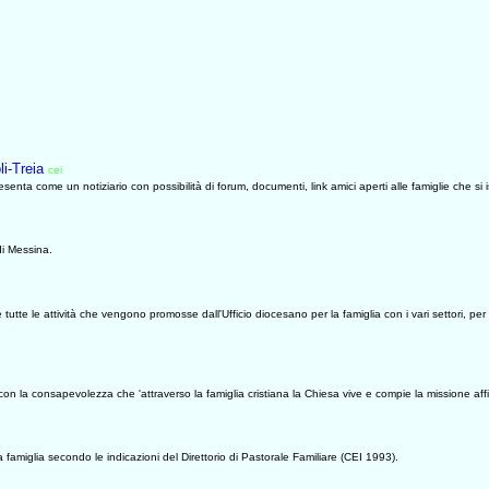
i-Treia
cei
0627
senta come un notiziario con possibilità di forum, documenti, link amici aperti alle famiglie che si 
 di Messina.
 e tutte le attività che vengono promosse dall'Ufficio diocesano per la famiglia con i vari settori, p
, con la consapevolezza che 'attraverso la famiglia cristiana la Chiesa vive e compie la missione affi
a famiglia secondo le indicazioni del Direttorio di Pastorale Familiare (CEI 1993).