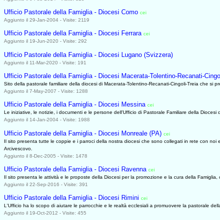
Ufficio Pastorale della Famiglia - Diocesi Como
cei
0627
Aggiunto il 29-Jan-2004 - Visite: 2119
Ufficio Pastorale della Famiglia - Diocesi Ferrara
cei
0627
Aggiunto il 19-Jun-2020 - Visite: 292
Ufficio Pastorale della Famiglia - Diocesi Lugano (Svizzera)
Aggiunto il 11-Mar-2020 - Visite: 191
Ufficio Pastorale della Famiglia - Diocesi Macerata-Tolentino-Recanati-Cingol
Sito della pastorale familiare della diocesi di Macerata-Tolentino-Recanati-Cingoli-Treia che si pre
Aggiunto il 7-May-2007 - Visite: 1288
Ufficio Pastorale della Famiglia - Diocesi Messina
cei
0627
Le iniziative, le notizie, i documenti e le persone dell'Ufficio di Pastorale Familiare della Diocesi
Aggiunto il 14-Jan-2004 - Visite: 1988
Ufficio Pastorale della Famiglia - Diocesi Monreale (PA)
cei
0627
Il sito presenta tutte le coppie e i parroci della nostra diocesi che sono collegati in rete con noi
Arcivescovo.
Aggiunto il 8-Dec-2005 - Visite: 1478
Ufficio Pastorale della Famiglia - Diocesi Ravenna
cei
0627
Il sito presenta le attività e le proposte della Diocesi per la promozione e la cura della Famiglia
Aggiunto il 22-Sep-2016 - Visite: 391
Ufficio Pastorale della Famiglia - Diocesi Rimini
cei
0627
L'Ufficio ha lo scopo di aiutare le parrocchie e le realtà ecclesiali a promuovere la pastorale dell
Aggiunto il 19-Oct-2012 - Visite: 455