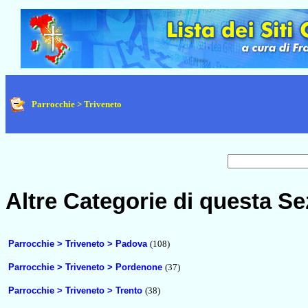
Parrocchie > Triveneto
Altre Categorie di questa Se
Parrocchie > Triveneto > Padova
(108)
Parrocchie > Triveneto > Pordenone
(37)
Parrocchie > Triveneto > Trento
(38)