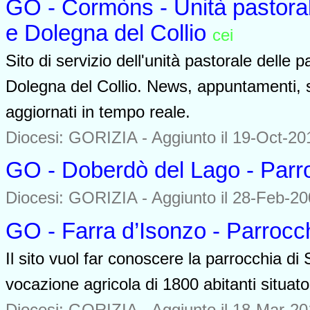
GO - Cormòns - Unità pastora
e Dolegna del Collio
cei
0000
Sito di servizio dell'unità pastorale dell
Dolegna del Collio. News, appuntamenti, st
aggiornati in tempo reale.
Diocesi: GORIZIA -
Aggiunto il 19-Oct-201
GO - Doberdò del Lago - Parr
Diocesi: GORIZIA -
Aggiunto il 28-Feb-20
GO - Farra d’Isonzo - Parrocc
Il sito vuol far conoscere la parrocchia d
vocazione agricola di 1800 abitanti situato
Diocesi: GORIZIA -
Aggiunto il 18-Mar-201