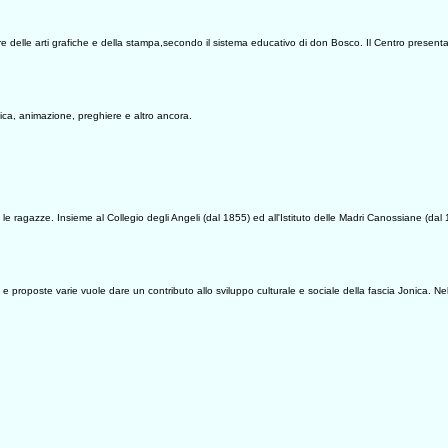
 delle arti grafiche e della stampa,secondo il sistema educativo di don Bosco. Il Centro presenta u
usica, animazione, preghiere e altro ancora.
ragazze. Insieme al Collegio degli Angeli (dal 1855) ed all'Istituto delle Madri Canossiane (dal 1
o e proposte varie vuole dare un contributo allo sviluppo culturale e sociale della fascia Jonica. Nel 