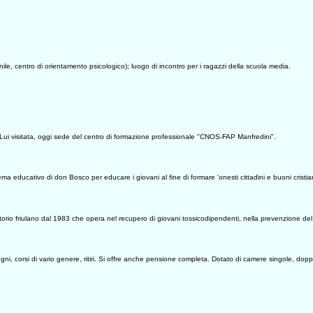
le, centro di orientamento psicologico); luogo di incontro per i ragazzi della scuola media.
ui visitata, oggi sede del centro di formazione professionale "CNOS-FAP Manfredini".
ma educativo di don Bosco per educare i giovani al fine di formare 'onesti cittadini e buoni cristian
rritorio friulano dal 1983 che opera nel recupero di giovani tossicodipendenti, nella prevenzione del
ni, corsi di vario genere, ritiri. Si offre anche pensione completa. Dotato di camere singole, dopp