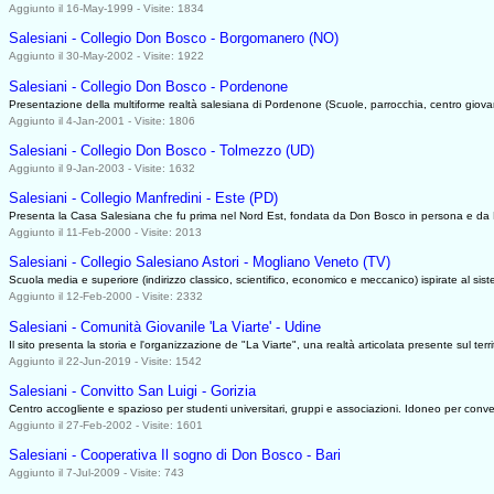
Aggiunto il 16-May-1999 - Visite: 1834
Salesiani - Collegio Don Bosco - Borgomanero (NO)
Aggiunto il 30-May-2002 - Visite: 1922
Salesiani - Collegio Don Bosco - Pordenone
Presentazione della multiforme realtà salesiana di Pordenone (Scuole, parrocchia, centro giovani
Aggiunto il 4-Jan-2001 - Visite: 1806
Salesiani - Collegio Don Bosco - Tolmezzo (UD)
Aggiunto il 9-Jan-2003 - Visite: 1632
Salesiani - Collegio Manfredini - Este (PD)
Presenta la Casa Salesiana che fu prima nel Nord Est, fondata da Don Bosco in persona e da L
Aggiunto il 11-Feb-2000 - Visite: 2013
Salesiani - Collegio Salesiano Astori - Mogliano Veneto (TV)
Scuola media e superiore (indirizzo classico, scientifico, economico e meccanico) ispirate al siste
Aggiunto il 12-Feb-2000 - Visite: 2332
Salesiani - Comunità Giovanile 'La Viarte' - Udine
Il sito presenta la storia e l'organizzazione de "La Viarte", una realtà articolata presente sul te
Aggiunto il 22-Jun-2019 - Visite: 1542
Salesiani - Convitto San Luigi - Gorizia
Centro accogliente e spazioso per studenti universitari, gruppi e associazioni. Idoneo per conveg
Aggiunto il 27-Feb-2002 - Visite: 1601
Salesiani - Cooperativa Il sogno di Don Bosco - Bari
Aggiunto il 7-Jul-2009 - Visite: 743