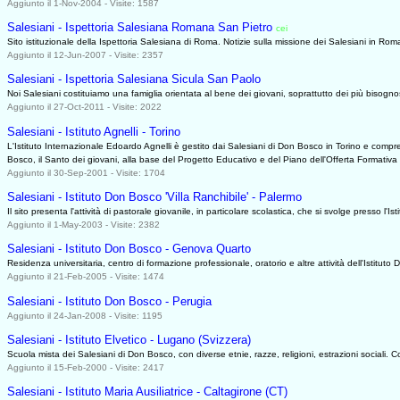
Aggiunto il 1-Nov-2004 - Visite: 1587
Salesiani - Ispettoria Salesiana Romana San Pietro
cei
0952
Sito istituzionale della Ispettoria Salesiana di Roma. Notizie sulla missione dei Salesiani in Roma 
Aggiunto il 12-Jun-2007 - Visite: 2357
Salesiani - Ispettoria Salesiana Sicula San Paolo
Noi Salesiani costituiamo una famiglia orientata al bene dei giovani, soprattutto dei più bisogno
Aggiunto il 27-Oct-2011 - Visite: 2022
Salesiani - Istituto Agnelli - Torino
L'Istituto Internazionale Edoardo Agnelli è gestito dai Salesiani di Don Bosco in Torino e compr
Bosco, il Santo dei giovani, alla base del Progetto Educativo e del Piano dell'Offerta Formativa
Aggiunto il 30-Sep-2001 - Visite: 1704
Salesiani - Istituto Don Bosco 'Villa Ranchibile' - Palermo
Il sito presenta l'attività di pastorale giovanile, in particolare scolastica, che si svolge presso l'
Aggiunto il 1-May-2003 - Visite: 2382
Salesiani - Istituto Don Bosco - Genova Quarto
Residenza universitaria, centro di formazione professionale, oratorio e altre attività dell'Istitu
Aggiunto il 21-Feb-2005 - Visite: 1474
Salesiani - Istituto Don Bosco - Perugia
Aggiunto il 24-Jan-2008 - Visite: 1195
Salesiani - Istituto Elvetico - Lugano (Svizzera)
Scuola mista dei Salesiani di Don Bosco, con diverse etnie, razze, religioni, estrazioni sociali
Aggiunto il 15-Feb-2000 - Visite: 2417
Salesiani - Istituto Maria Ausiliatrice - Caltagirone (CT)