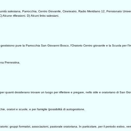
munità salesiana, Parrocchia, Centro Giovanile, Cineteatro, Radio Meridiano 12, Pensionato Universi
) Alcune riflessioni. D) Alcuni links salesiani.
i gestistono pure la Parrocchia San Giovanni Bosco, l'Oratorio Centro giovanile e la Scuola per l'Infa
ona Prenestina.
er quanti desiderano trovare un luogo per riflettere e pregare, nello stile e oratoriano di San Giovan
hie, oratori e scuole, e per famiglie (possibilità di autogestione.
oratorio: gruppi formativi, associazioni, pastorale oratoriana. In particolare, per il periodo estivo,