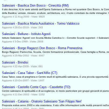
Salesiani - Basilica Don Bosco - Cinecittà (RM)
Il sito descrive: A) le varie attività dell'Opera Salesiana a Roma nel quartiere Don Bosco, la Co
della Basilica: vetrate, mosaici, sculture, architettura, ecc. il tutto corredato da molte immagine. C
Aggiunto il 11-Aug-2000 - Visite: 6820
Salesiani - Basilica Maria Ausiliatrice - Torino Valdocco
Aggiunto il 28-Oct-2019 - Visite: 243
Salesiani - Belluno - Istituto Agosti
Istituto Salesiano 'Agosti' con Scuola Media Cattolica l.r. - Convitto Scuole superiori - I Salesian
Aggiunto il 3-Dec-1999 - Visite: 2608
Salesiani - Borgo Ragazzi Don Bosco - Roma Prenestina
Borgo Ragazzi: Parrocchia, Scuola, Centro formazione professionale, Casa famiglia a Roma, z
Aggiunto il 25-Mar-2002 - Visite: 4467
Salesiani - Brindisi
Aggiunto il 22-Apr-2009 - Visite: 891
Salesiani - Casa Tabor - Sant'Alfio (CT)
Casa Tabor, casa di preghiera e Centro studi di spiritualità salesiana, è una piccola opportunità p
Aggiunto il 10-Oct-2007 - Visite: 1447
Salesiani - Castello Conte Cays - Caselette (TO)
Centro salesiano di spiritualità e di accoglienza, in modo particolare per gruppi giovanili di parroc
Aggiunto il 21-Dec-2002 - Visite: 2252
Salesiani - Catania - Oratorio Salesiano 'San Filippo Neri'
Proposta estiva anno 2000 e vita oratoriana. Il sito offre informaziioni sulle realtà presenti nell'
Aggiunto il 15-Jun-2000 - Visite: 2681