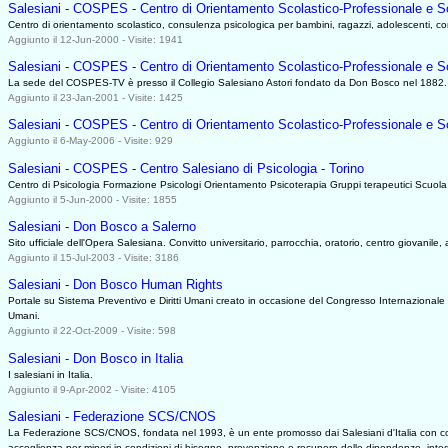
Salesiani - COSPES - Centro di Orientamento Scolastico-Professionale e S
Centro di orientamento scolastico, consulenza psicologica per bambini, ragazzi, adolescenti, c
Aggiunto il 12-Jun-2000 - Visite: 1941
Salesiani - COSPES - Centro di Orientamento Scolastico-Professionale e S
La sede del COSPES-TV è presso il Collegio Salesiano Astori fondato da Don Bosco nel 1882.
Aggiunto il 23-Jan-2001 - Visite: 1425
Salesiani - COSPES - Centro di Orientamento Scolastico-Professionale e S
Aggiunto il 6-May-2006 - Visite: 929
Salesiani - COSPES - Centro Salesiano di Psicologia - Torino
Centro di Psicologia Formazione Psicologi Orientamento Psicoterapia Gruppi terapeutici Scuola
Aggiunto il 5-Jun-2000 - Visite: 1855
Salesiani - Don Bosco a Salerno
Sito ufficiale dell'Opera Salesiana. Convitto universitario, parrocchia, oratorio, centro giovanile
Aggiunto il 15-Jul-2003 - Visite: 3186
Salesiani - Don Bosco Human Rights
Portale su Sistema Preventivo e Diritti Umani creato in occasione del Congresso Internazionale '
Umani.
Aggiunto il 22-Oct-2009 - Visite: 598
Salesiani - Don Bosco in Italia
I salesiani in Italia.
Aggiunto il 9-Apr-2002 - Visite: 4105
Salesiani - Federazione SCS/CNOS
La Federazione SCS/CNOS, fondata nel 1993, è un ente promosso dai Salesiani d'Italia con compit
accoglienza per minori in condizioni di bisogno, prevenzione e recupero delle dipendenze, integ