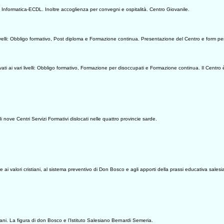
el Informatica-ECDL. Inoltre accoglienza per convegni e ospitalità. Centro Giovanile.
ivelli: Obbligo formativo, Post diploma e Formazione continua. Presentazione del Centro e form per
 ai vari livelli: Obbligo formativo, Formazione per disoccupati e Formazione continua. Il Centro è a
 nove Centri Servizi Formativi dislocati nelle quattro provincie sarde.
 ai valori cristiani, al sistema preventivo di Don Bosco e agli apporti della prassi educativa salesi
lesiani. La figura di don Bosco e l’Istituto Salesiano Bernardi Semeria.