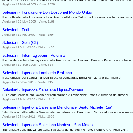
Aggiunto il 19-May-2005 - Visite: 1079
Salesiani - Fondazione Don Bosco nel Mondo Onlus
Il sito ufficiale della Fondazione Don Bosco nel Mondo Onlus. La Fondazione è l'ente autorizzat
Aggiunto il 25-May-2005 - Visite: 1163
Salesiani - Forlì
Aggiunto il 19-Feb-2005 - Visite: 1594
Salesiani - Gela (CL)
Aggiunto il 26-Jun-2003 - Visite: 1456
Salesiani - Informagiovani - Potenza
Il sito è del centro Informagiovani della Parrocchia San Giovanni Bosco di Potenza e contiene vo
Aggiunto il 16-Sep-2008 - Visite: 814
Salesiani - Ispettoria Lombardo Emiliana
Il sito ufficiale dei Salesiani di Don Bosco di Lombardia, Emilia-Romagna e San Marino.
Aggiunto il 20-Dec-2010 - Visite: 735
Salesiani - Ispettoria Salesiana Ligure-Toscana
E' un ente religioso che lavora per l'educazione e promozione umana e cristiana dei giovani.
Aggiunto il 19-Jan-2003 - Visite: 1848
Salesiani - Ispettoria Salesiana Meridionale 'Beato Michele Rua'
Sito ufficiale dell'Ispettoria Meridionale dei Salesiani di Don Bosco. Sito di informazione e servi
Aggiunto il 24-Nov-2011 - Visite: 2009
Salesiani - Ispettoria Salesiana Nordest - San Marco
Sito ufficiale della nuova Ispettoria Salesiana del nordest (Veneto, Trentino A.A., Friuli V.G.).