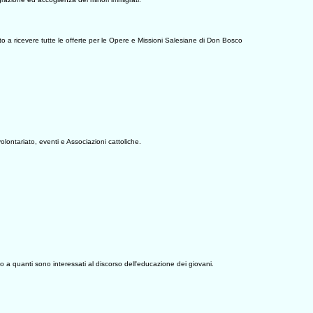
o a ricevere tutte le offerte per le Opere e Missioni Salesiane di Don Bosco
lontariato, eventi e Associazioni cattoliche.
zio a quanti sono interessati al discorso dell'educazione dei giovani.