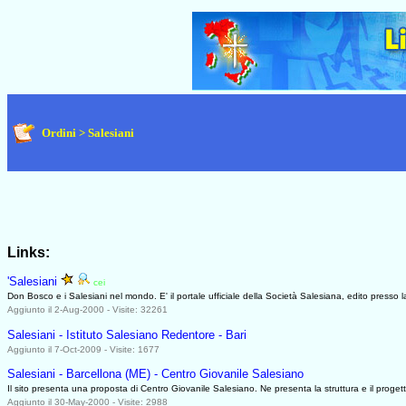
Ordini > Salesiani
Links:
'Salesiani
cei
0952
Don Bosco e i Salesiani nel mondo. E' il portale ufficiale della Società Salesiana, edito presso 
Aggiunto il 2-Aug-2000 - Visite: 32261
Salesiani - Istituto Salesiano Redentore - Bari
Aggiunto il 7-Oct-2009 - Visite: 1677
Salesiani - Barcellona (ME) - Centro Giovanile Salesiano
Il sito presenta una proposta di Centro Giovanile Salesiano. Ne presenta la struttura e il progett
Aggiunto il 30-May-2000 - Visite: 2988