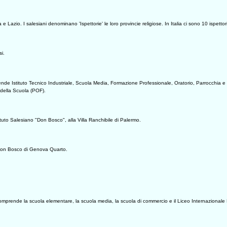
e Lazio. I salesiani denominano 'Ispettorie' le loro provincie religiose. In Italia ci sono 10 ispettor
si.
ende Istituto Tecnico Industriale, Scuola Media, Formazione Professionale, Oratorio, Parrocchia e C
 della Scuola (POF).
Istituto Salesiano "Don Bosco", alla Villa Ranchibile di Palermo.
to Don Bosco di Genova Quarto.
. Comprende la scuola elementare, la scuola media, la scuola di commercio e il Liceo Internazionale