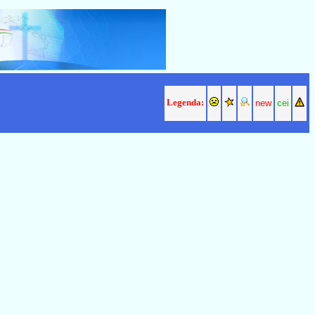
Legenda:
new
cei