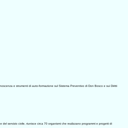
onoscenza e strumenti di auto-formazione sul Sistema Preventivo di Don Bosco e sui Diritti
l servizio civile, riunisce circa 70 organismi che realizzano programmi e progetti di