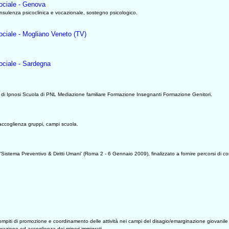
ociale - Genova
onsulenza psicoclinica e vocazionale, sostegno psicologico.
ociale - Mogliano Veneto (TV)
ociale - Sardegna
 di Ipnosi Scuola di PNL Mediazione familiare Formazione Insegnanti Formazione Genitori.
, accoglienza gruppi, campi scuola.
Sistema Preventivo & Diritti Umani' (Roma 2 - 6 Gennaio 2009), finalizzato a fornire percorsi di c
i di promozione e coordinamento delle attività nei campi del disagio/emarginazione giovanile e de
razione ed accoglienza dei minori immigrati.