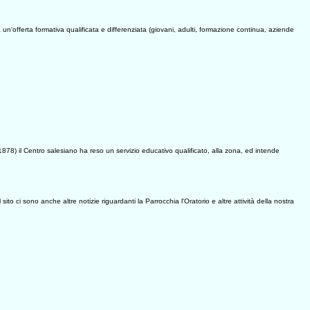
n'offerta formativa qualificata e differenziata (giovani, adulti, formazione continua, aziende
878) il Centro salesiano ha reso un servizio educativo qualificato, alla zona, ed intende
sito ci sono anche altre notizie riguardanti la Parrocchia l'Oratorio e altre attività della nostra