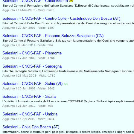
Salesiani - CNOS-FAP - Caltanissetta
Sito del Centro di Formazione dell'Istituto Salesiano 'D.Bosco' di Caltanissetta, specializzato n
Aggiunto il 11-Mar-2005 - Visite: 1405
Salesiani - CNOS-FAP - Centro Colle - Castelnuovo Don Bosco (AT)
Sito del Centro di Colle Don Bosco con la presentazione dei Corsi che vengono attivati ai vari l
Aggiunto il 20-Jun-2003 - Visite: 1407
Salesiani - CNOS-FAP - Fossano Saluzzo Savigliano (CN)
Sito del Centro di Fossano-Savigliano-Saluzzo con la presentazione dei Corsi che vengono attivati
Aggiunto il 30-Jan-2014 - Visite: 534
Salesiani - CNOS-FAP - Piemonte
Aggiunto il 17-Jun-2003 - Visite: 1766
Salesiani - CNOS-FAP - Sardegna
Sito che raccoglie l'attività di Formazione Professionale dei Salesiani della Sardegna. Dispone di
Aggiunto il 28-May-2003 - Visite: 1735
Salesiani - CNOS-FAP - Schio (VI)
cei
0000
Aggiunto il 10-Jun-2003 - Visite: 1642
Salesiani - CNOS-FAP - Sicilia
L'attività di formazione svolta dall'Associazione CNOS/FAP Regione Sicilia si ispira esplicitamente
Aggiunto il 21-Jun-2012 - Visite: 704
Salesiani - CNOS-FAP - Umbria
Aggiunto il 15-Apr-2010 - Visite: 1694
Salesiani - Colle Don Bosco (AT)
Informazioni, servizi e strutture per i pellegrini. Il tempio, il centro storico, i musei e i luoghi sa