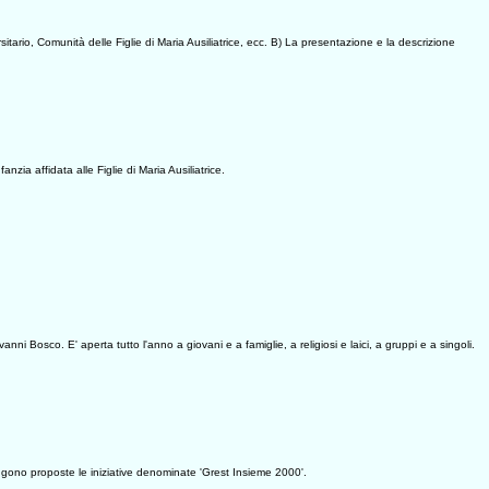
tario, Comunità delle Figlie di Maria Ausiliatrice, ecc. B) La presentazione e la descrizione
nzia affidata alle Figlie di Maria Ausiliatrice.
ni Bosco. E' aperta tutto l'anno a giovani e a famiglie, a religiosi e laici, a gruppi e a singoli.
 vengono proposte le iniziative denominate 'Grest Insieme 2000'.